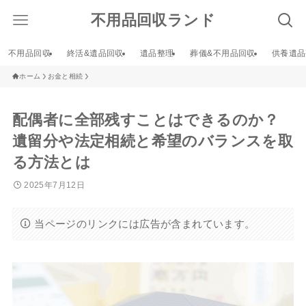
不用品回収ランド
不用品回収
終活&遺品回収
遺品整理
葬儀&不用品回収
供養遺品
ホーム
お金と相続
配偶者に全部残すことはできるのか？
遺留分や法定相続と希望のバランスを取
る方法とは
2025年7月12日
当ページのリンクには広告が含まれています。