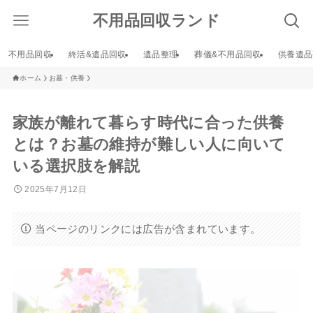
不用品回収ランド
不用品回収
終活&遺品回収
遺品整理
葬儀&不用品回収
供養遺品
ホーム
お墓・供養
家族が離れて暮らす時代に合った供養
とは？お墓の維持が難しい人に向いて
いる選択肢を解説
2025年7月12日
当ページのリンクには広告が含まれています。