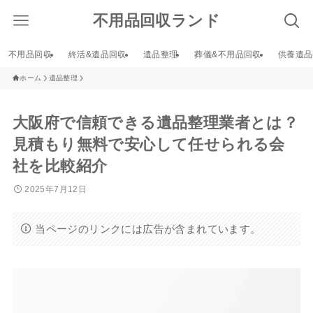
不用品回収ランド
不用品回収
終活&遺品回収
遺品整理
葬儀&不用品回収
供養遺品
ホーム
遺品整理
大阪府で信頼できる遺品整理業者とは？
見積もり無料で安心して任せられる会
社を比較紹介
2025年7月12日
当ページのリンクには広告が含まれています。